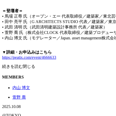
＝登壇者＝
• 馬場 正尊 氏（オープン・エー 代表取締役／建築家／東北
• 田中 亮平 氏（G ARCHITECTS STUDIO 代表／建築
• 武田 清明 氏（武田清明建築設計事務所 代表／建築家）
• 萱野 喬 氏（株式会社CLOCK 代表取締役／建築プロデュー
• 内山 博文 氏（モデレーター／Japan. asset management
▼詳細・お申込みはこちら
https://peatix.com/event/4666633
続きを読む
閉じる
MEMBERS
内山 博文
萱野 喬
2025.10.08
@TOKYO