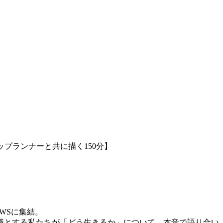
プランナーと共に描く150分】
WSに集結。
職とする私たちが「どう生きるか」について、本音で語り合い