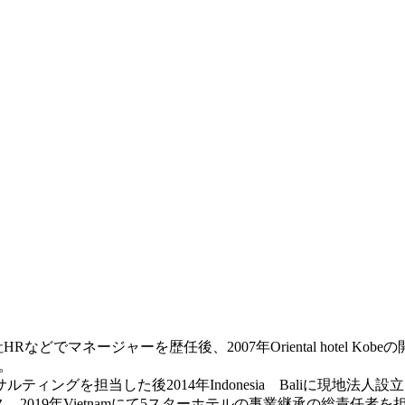
f Pacific/本社HRなどでマネージャーを歴任後、2007年Oriental hotel Kob
任。
ィングを担当した後2014年Indonesia Baliに現地法
ュース、2019年Vietnamにて5スターホテルの事業継承の総責任者を